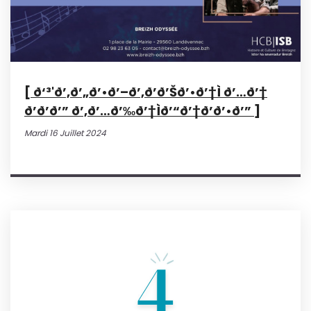
[ ð‘³'ð’‚ð’„ð’•ð’–ð’‚ð’ð’Šð’•ð’†Ì ð’…ð’†
ð’ð’ð’” ð’‚ð’…ð’‰ð’†Ìð’“ð’†ð’ð’•ð’” ]
Mardi 16 Juillet 2024