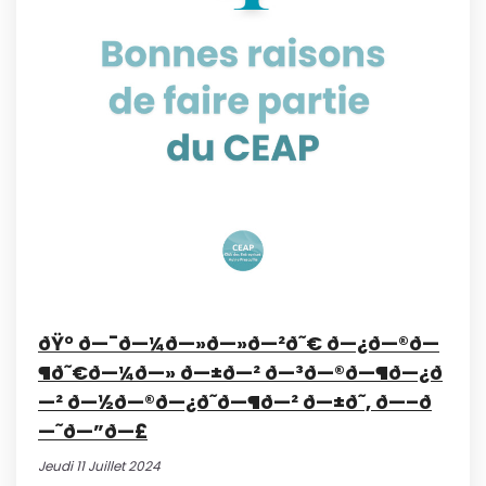
ðŸ° ð—¯ð—¼ð—»ð—»ð—²ð˜€ ð—¿ð—®ð—
¶ð˜€ð—¼ð—» ð—±ð—² ð—³ð—®ð—¶ð—¿ð
—² ð—½ð—®ð—¿ð˜ð—¶ð—² ð—±ð˜‚ ð—–ð
—˜ð—”ð—£
Jeudi 11 Juillet 2024