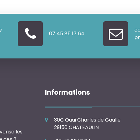
e
co
07 45 85 17 64
pr
Informations
30C Quai Charles de Gaulle
29150 CHÂTEAULIN
vorise les
e des 2